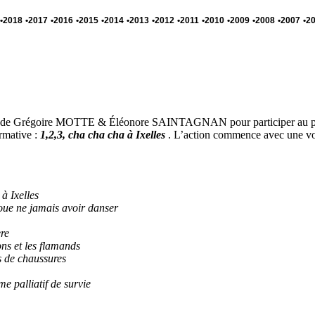
•2018
•2017
•2016
•2015
•2014
•2013
•2012
•2011
•2010
•2009
•2008
•2007
•2
 de Grégoire MOTTE & Éléonore SAINTAGNAN pour participer au pr
rmative :
1,2,3, cha cha cha à Ixelles
. L’action commence avec une v
à Ixelles
ue ne jamais avoir danser
re
ns et les flamands
s de chaussures
 palliatif de survie