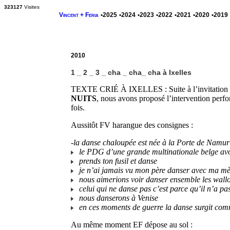
323127
Visites
Vincent + Feria
•2025
•2024
•2023
•2022
•2021
•2020
•2019
2010
1 _ 2 _ 3 _ cha _ cha_ cha à Ixelles
TEXTE CRIÉ À IXELLES : Suite à l’invitation
NUITS
, nous avons proposé l’intervention perfo
fois.
Aussitôt FV harangue des consignes :
-la danse chaloupée est née à la Porte de Namur 
le PDG d’une grande multinationale belge avo
prends ton fusil et danse
je n’ai jamais vu mon père danser avec ma mè
nous aimerions voir danser ensemble les wallo
celui qui ne danse pas c’est parce qu’il n’a pa
nous danserons à Venise
en ces moments de guerre la danse surgit comme
Au même moment EF dépose au sol :