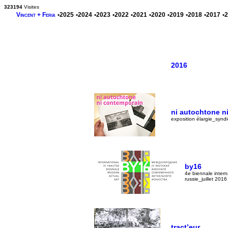
323194
Visites
Vincent + Feria
•2025
•2024
•2023
•2022
•2021
•2020
•2019
•2018
•2017
•
2016
ni autochtone n
exposition élargie_syn
by16
4e biennale inter
russie_juillet 2016
tract’eur