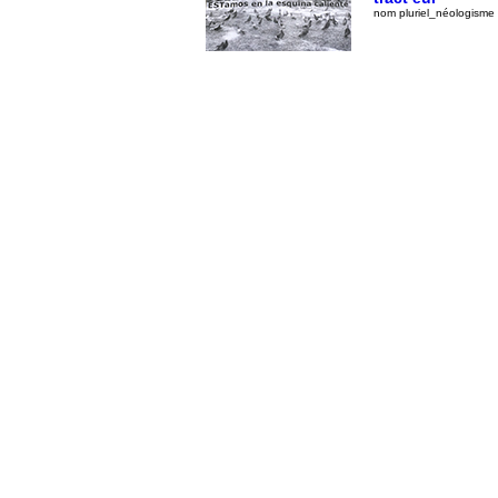
nom pluriel_néologisme 