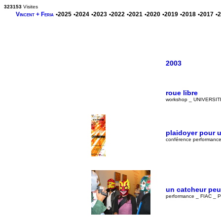
323153
Visites
Vincent + Feria
•2025
•2024
•2023
•2022
•2021
•2020
•2019
•2018
•2017
•
2003
roue libre
workshop _ UNIVERSIT
plaidoyer pour u
conférence performanc
un catcheur peu
performance _ FIAC _ P