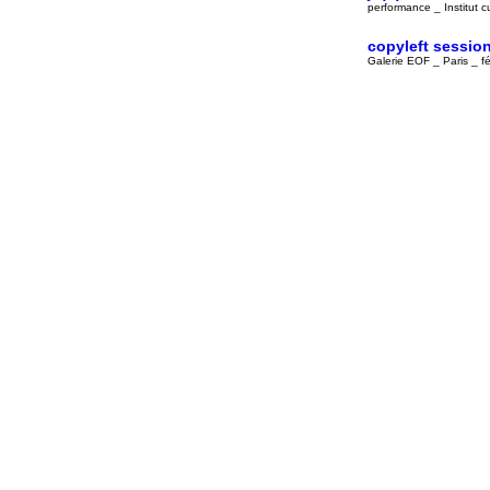
performance _ Institut c
copyleft sessio
Galerie EOF _ Paris _ f