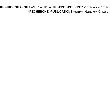
006
•2005
•2004
•2003
•2002
•2001
•2000
•1999
•1998
•1997
•1996
•avant 1996
•RECHERCHE
•PUBLICATIONS
•contact
•Liens
•cv
•Crédits